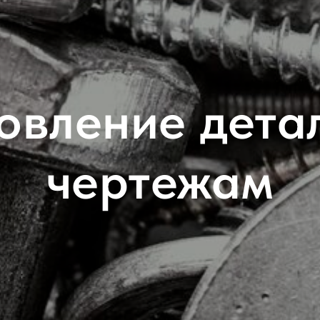
овление дета
чертежам