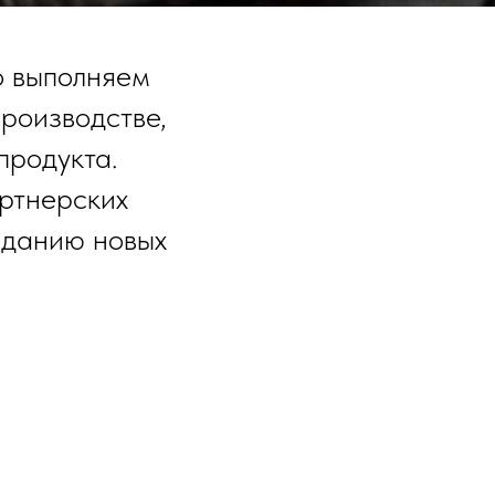
о выполняем
роизводстве,
продукта.
артнерских
зданию новых